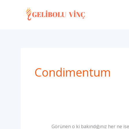
Search
İçeriğe
for:
atla
Condimentum
Görünen o ki bakındığınız her ne ise 