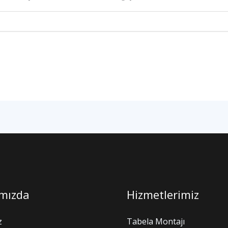
mızda
Hizmetlerimiz
z
Tabela Montajı